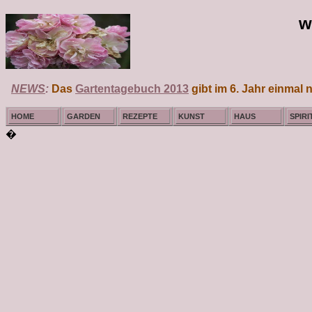
w
NEWS
:
Das
Gartentagebuch 2013
gibt im 6. Jahr einmal n
HOME
GARDEN
REZEPTE
KUNST
HAUS
SPIRI
�