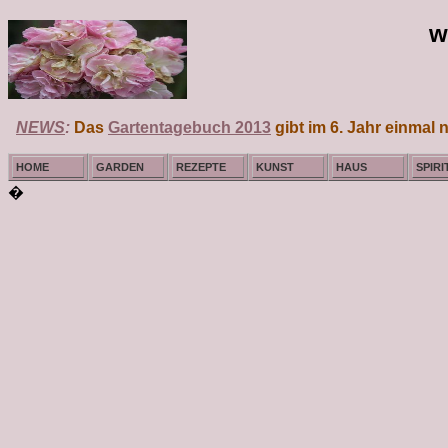
w
NEWS
:
Das
Gartentagebuch 2013
gibt im 6. Jahr einmal n
HOME
GARDEN
REZEPTE
KUNST
HAUS
SPIRI
�