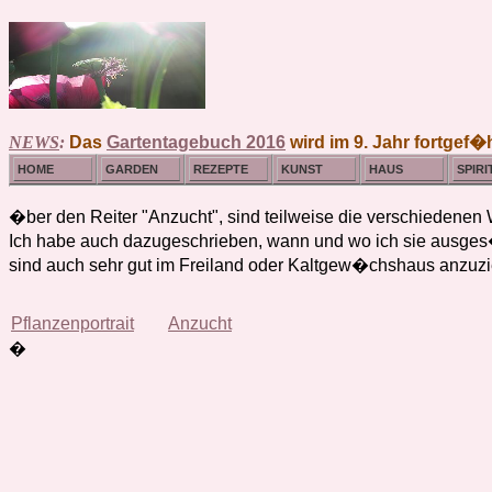
NEWS
:
Das
Gartentagebuch 2016
wird im 9. Jahr fortgef�h
HOME
GARDEN
REZEPTE
KUNST
HAUS
SPIRI
�ber den Reiter "Anzucht", sind teilweise die verschiedenen
Ich habe auch dazugeschrieben, wann und wo ich sie ausges�
sind auch sehr gut im Freiland oder Kaltgew�chshaus anzuz
Pflanzenportrait
Anzucht
�